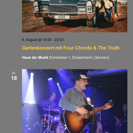
8. August @ 19:30
-
22:00
Gartenkonzert mit Four Chords & The Truth
Haus der Musik
Dürreäcker 1, Dossenheim, Germany
DI.
18