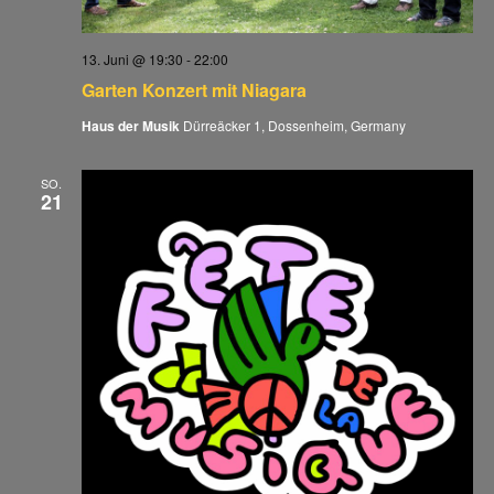
13. Juni @ 19:30
-
22:00
Garten Konzert mit Niagara
Haus der Musik
Dürreäcker 1, Dossenheim, Germany
SO.
21