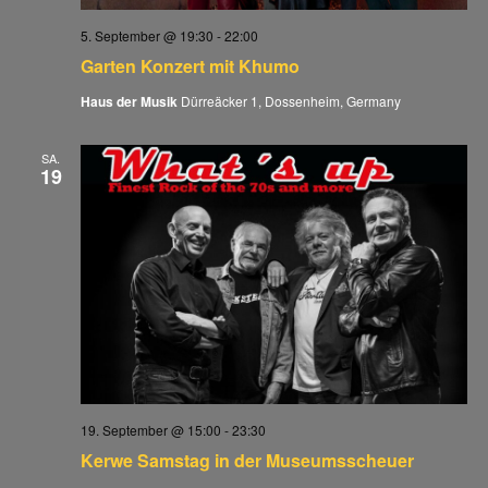
5. September @ 19:30
-
22:00
Garten Konzert mit Khumo
Haus der Musik
Dürreäcker 1, Dossenheim, Germany
SA.
19
19. September @ 15:00
-
23:30
Kerwe Samstag in der Museumsscheuer