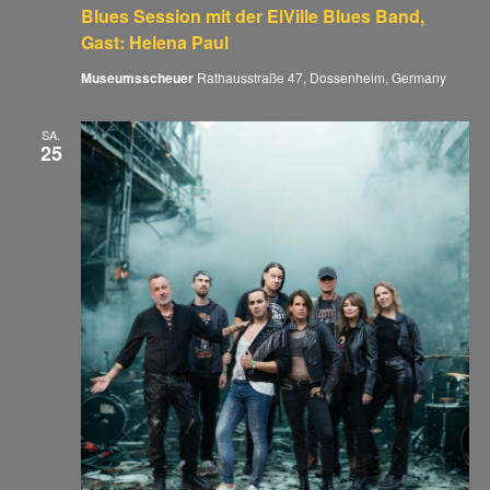
Blues Session mit der ElVille Blues Band,
Gast: Helena Paul
Museumsscheuer
Rathausstraße 47, Dossenheim, Germany
SA.
25