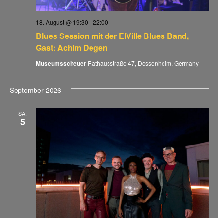
18. August @ 19:30
-
22:00
Blues Session mit der ElVille Blues Band,
Gast: Achim Degen
Museumsscheuer
Rathausstraße 47, Dossenheim, Germany
September 2026
SA.
5