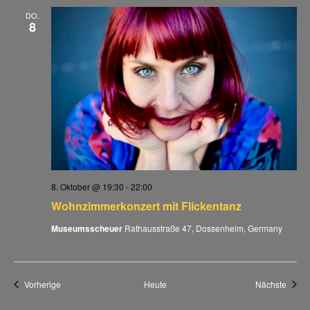
DO.
8
8. Oktober @ 19:30
-
22:00
Wohnzimmerkonzert mit Flickentanz
Museumsscheuer
Rathausstraße 47, Dossenheim, Germany
Veranstaltungen
Veran
Vorherige
Heute
Nächste