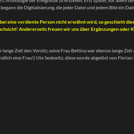
hronologie der Ereignisse zu erstellen. Erst später, vor allem seit
 begann die Digitalisierung, die jeder Datei und jedem Bild ein D
bei eine verdiente Person nicht erwähnt wird, so geschieht dies
achsicht! Andererseits freuen wir uns über Ergänzungen oder 
ge Zeit den Vorsitz, seine Frau Bettina war ebenso lange Zeit a
lich eine Frau!) Ute Sedewitz, diese wurde abgelöst von Florian K