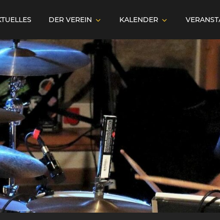
KTUELLES
DER VEREIN
KALENDER
VERANST
er Live-Musik e.V.