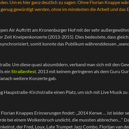
en. Um es hier ganz deutlich zu sagen: Ohne Florian Knappe wäre
och genug gewürdigt werden, ohne im mindesten die Arbeit und das
Open Air Auftritt am Kronenburger Hof mit der sehr außergewöhnl
ser Zeit Kneipenkonzerte (2013-2015). Dies bedeutete, dass gleic
n synchronisiert, somit konnte das Publikum währenddessen „wa
traße. Um diese quasi abzumildern, verband man sich mit den Gewe
ls ein
Straßenfest
. 2013 mit keinem geringeren als dem Guru Gur
 danach weitere Konzerte gab.
 Haupstraße-Kirchstraße einen Platz, um sich mit Live Musik zu 
Florian Knappes Erinnerungen findet: „2014 Kerwe … ist leider s
urde bei einem Wolkenbruch undicht, die mussten abbrechen…“ Da
lrot, der Fred, Loux, Late Trumpet Jazz Combo, Florijan van der Ho