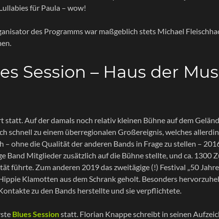
Lullabies für Paula – wow!
rganisator des Programms war maßgeblich stets Michael Fleischh
en.
es Session – Haus der Musi
t statt. Auf der damals noch relativ kleinen Bühne auf dem Geländ
ch schnell zu einem überregionalen Großereignis, welches allerdin
 – ohne die Qualität der anderen Bands in Frage zu stellen – 20
 Band Mitglieder zusätzlich auf die Bühne stellte, und ca. 1300 Z
ät führte. Zum anderen 2019 das zweitägige (!) Festival „50 Jah
 Hippie Klamotten aus dem Schrank geholt. Besonders hervorzuheb
ntakte zu den Bands herstellte und sie verpflichtete.
rste
Blues Session
statt. Florian Knappe schreibt in seinen Aufze