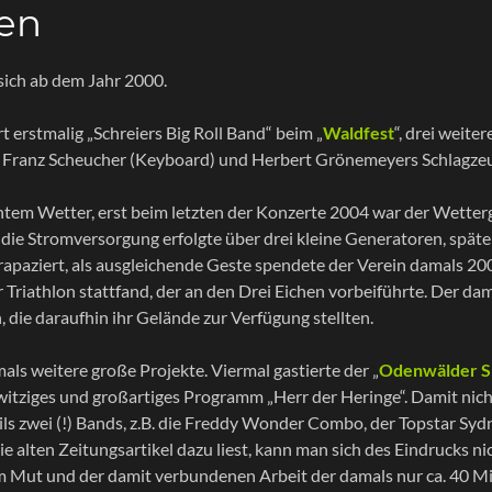
gen
sich ab dem Jahr 2000.
t erstmalig „Schreiers Big Roll Band“ beim „
Waldfest
“, drei weite
), Franz Scheucher (Keyboard) und Herbert Grönemeyers Schlagze
chtem Wetter, erst beim letzten der Konzerte 2004 war der Wette
d, die Stromversorgung erfolgte über drei kleine Generatoren, spä
rapaziert, als ausgleichende Geste spendete der Verein damals 
 Triathlon stattfand, der an den Drei Eichen vorbeiführte. Der da
 die daraufhin ihr Gelände zur Verfügung stellten.
als weitere große Projekte. Viermal gastierte der „
Odenwälder S
n witziges und großartiges Programm „Herr der Heringe“. Damit nich
weils zwei (!) Bands, z.B. die Freddy Wonder Combo, der Topstar 
 alten Zeitungsartikel dazu liest, kann man sich des Eindrucks ni
em Mut und der damit verbundenen Arbeit der damals nur ca. 40 M