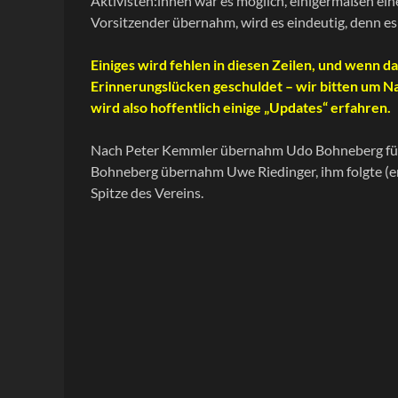
Aktivisten:innen war es möglich, einigermaßen eine C
Vorsitzender übernahm, wird es eindeutig, denn es
Einiges wird fehlen in diesen Zeilen, und wenn da
Erinnerungslücken geschuldet – wir bitten um N
wird also hoffentlich einige „Updates“ erfahren.
Nach Peter Kemmler übernahm Udo Bohneberg für lan
Bohneberg übernahm Uwe Riedinger, ihm folgte (end
Spitze des Vereins.