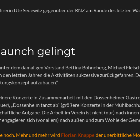
führerin Ute Sedewitz gegenüber der RNZ am Rande des letzten Wal
launch gelingt
nter dem damaligen Vorstand Bettina Bohneberg, Michael Fleisch
n den letzten Jahren die Aktivitäten sukzessive zurückgefahren. D
ltungskonzept aufzubauen.“
leinere Konzerte in Zusammenarbeit mit den Dossenheimer Gast
er), „Dossenheim tanzt ab“ (größere Konzerte in der Mühlbachhall
haftliche Aufgabe. Die Arbeit im Verein ist nicht (nur) nach inne
der engagieren sich (vor allem) nach außen und zum Wohle der Ge
eute noch. Mehr und mehr wird
Florian Knappe
der unerbittliche Mo