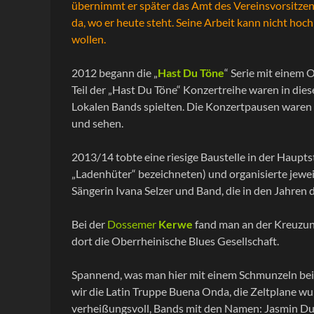
übernimmt er später das Amt des Vereinsvorsitzend
da, wo er heute steht. Seine Arbeit kann nicht h
wollen.
2012 begann die „
Hast Du Töne
“ Serie mit einem 
Teil der „Hast Du Töne“ Konzertreihe waren in die
Lokalen Bands spielten. Die Konzertpausen ware
und sehen.
2013/14 tobte eine riesige Baustelle in der Haupts
„Ladenhüter“ bezeichneten) und organisierte jewei
Sängerin Ivana Selzer und Band, die in den Jahren
Bei der
Dossemer
Kerwe
fand man an der Kreuzung
dort die Oberrheinische Blues Gesellschaft.
Spannend, was man hier mit einem Schmunzeln bei 
wir die Latin Truppe Buena Onda, die Zeltplane w
verheißungsvoll, Bands mit den Namen: Jasmin Dunke