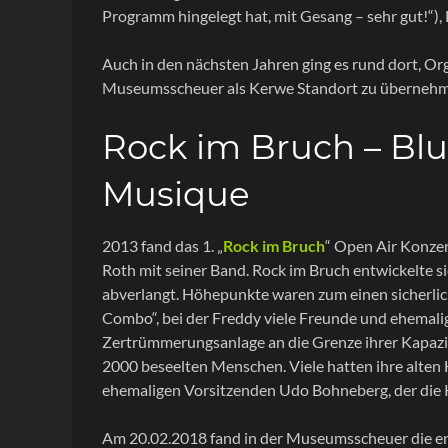
Programm hingelegt hat, mit Gesang – sehr gut!“), 
Auch in den nächsten Jahren ging es rund dort, O
Museumsscheuer als Kerwe Standort zu übernehm
Rock im Bruch – Blu
Musique
2013 fand das 1. „
Rock im Bruch
“ Open Air Konzer
Roth mit seiner Band. Rock im Bruch entwickelte si
abverlangt. Höhepunkte waren zum einen sicherlich
Combo“, bei der Freddy viele Freunde und ehemalige
Zertrümmerungsanlage an die Grenze ihrer Kapazit
2000 beseelten Menschen. Viele hatten ihre alten
ehemaligen Vorsitzenden Udo Bohneberg, der die Ko
Am 20.02.2018 fand in der Museumsscheuer die e