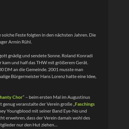
re solche Feste folgten in den nächsten Jahren. Die
uger Armin Rühl.
rgott gnädig und sendete Sonne. Roland Konradi
ter kam und half das THW mit größerem Gerät.
2000 DM an die Gemeinde. 2001 musste man
malige Bürgermeister Hans Lorenz hatte eine Idee,
hanty Chor
“ – beim ersten Mal im Augustinus
t genug veranstalte der Verein große „
Faschings
Sydney Youngblood mit seiner Band Eye-No und
cht erwehren, dass der Verein damals wohl des
itglieder nur den Hut ziehen…