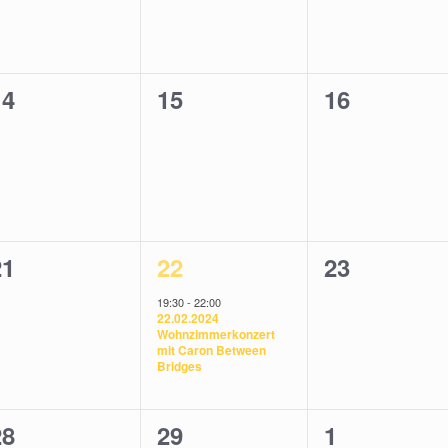
0
0
0
14
15
16
n,
eranstaltungen,
Veranstaltungen,
Veranstalt
0
1
0
21
22
23
n,
eranstaltungen,
Veranstaltung,
Veranstalt
19:30
-
22:00
22.02.2024
Wohnzimmerkonzert
mit Caron Between
Bridges
0
0
0
28
29
1