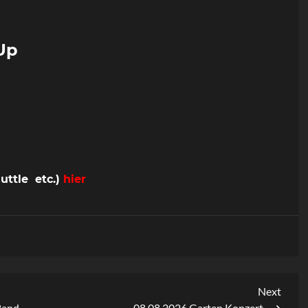
Up
uttle etc.)
hier
Next
Next
Post
 Band
08.08.2026 Garten Konzert