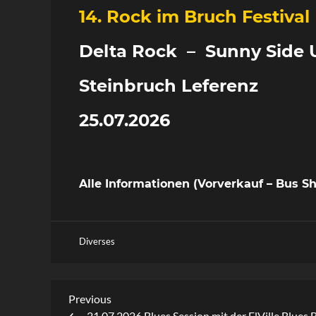
14. Rock im Bruch Festival
Delta Rock – Sunny Side 
Steinbruch Leferenz
25.07.2026
Alle Informationen (Vorverkauf – Bus Sh
Diverses
Beitragsnavigation
Previous
Previous
Post
21.07.2026 Blues Session mit der ElVille Blues