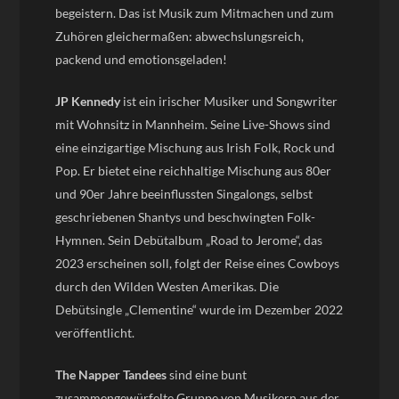
begeistern. Das ist Musik zum Mitmachen und zum
Zuhören gleichermaßen: abwechslungsreich,
packend und emotionsgeladen!
JP Kennedy
ist ein irischer Musiker und Songwriter
mit Wohnsitz in Mannheim. Seine Live-Shows sind
eine einzigartige Mischung aus Irish Folk, Rock und
Pop. Er bietet eine reichhaltige Mischung aus 80er
und 90er Jahre beeinflussten Singalongs, selbst
geschriebenen Shantys und beschwingten Folk-
Hymnen. Sein Debütalbum „Road to Jerome“, das
2023 erscheinen soll, folgt der Reise eines Cowboys
durch den Wilden Westen Amerikas. Die
Debütsingle „Clementine“ wurde im Dezember 2022
veröffentlicht.
The Napper Tandees
sind eine bunt
zusammengewürfelte Gruppe von Musikern aus der