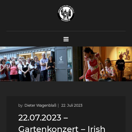
Skip
to
content
Verein zur Pflege der Live-Musik
Konzerte – Proberäume – Veranstaltungen
e.V.
by:
Dieter Wagenblaß
22.07.2023 –
Gartenkonzert – Irish