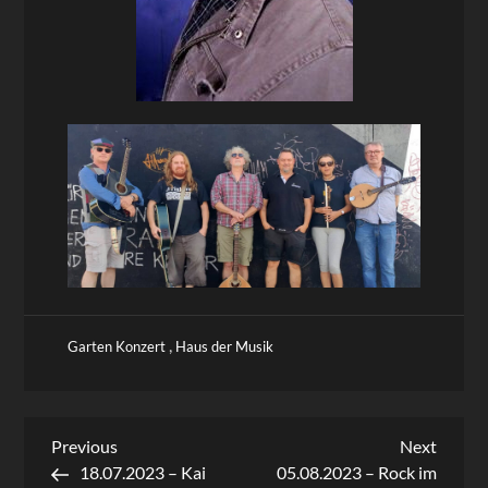
,
Garten Konzert
Haus der Musik
Beitragsnavigation
Previous
Next
Previous
Next
Post
Post
18.07.2023 – Kai
05.08.2023 – Rock im