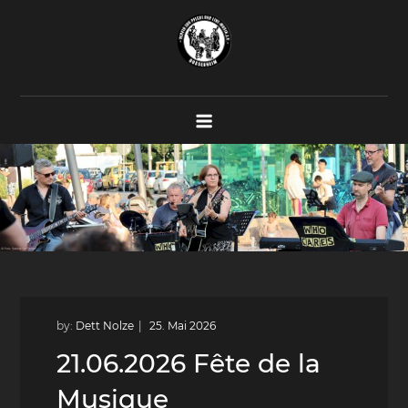
Skip
to
content
Verein zur Pflege der Live-Musik
Konzerte – Proberäume – Veranstaltungen
e.V.
by:
Dett Nolze
21.06.2026 Fête de la
Musique