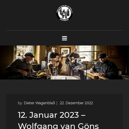
Skip
to
content
Verein zur Pflege der Live-Musik
Konzerte – Proberäume – Veranstaltungen
e.V.
by:
Dieter Wagenblaß
12. Januar 2023 –
Wolfgang van Göns