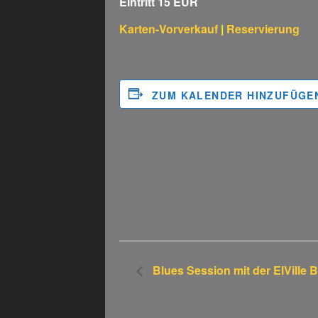
Eintritt 15 EUR
Karten-Vorverkauf
|
Reservierung
ZUM KALENDER HINZUFÜGE
Blues Session mit der ElVille 