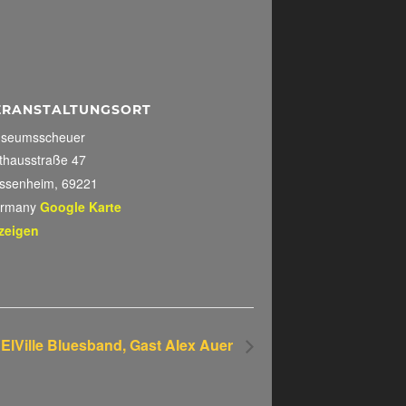
ERANSTALTUNGSORT
seumsscheuer
thausstraße 47
ssenheim
,
69221
rmany
Google Karte
zeigen
 ElVille Bluesband, Gast Alex Auer