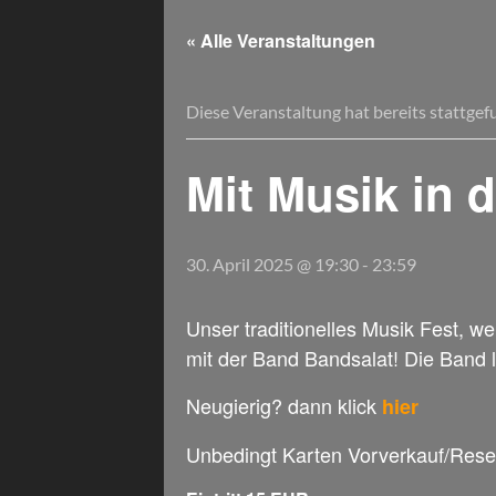
« Alle Veranstaltungen
Diese Veranstaltung hat bereits stattgef
Mit Musik in 
30. April 2025 @ 19:30
-
23:59
Unser traditionelles Musik Fest, w
mit der Band Bandsalat! Die Band li
Neugierig? dann klick
hier
Unbedingt Karten Vorverkauf/Rese