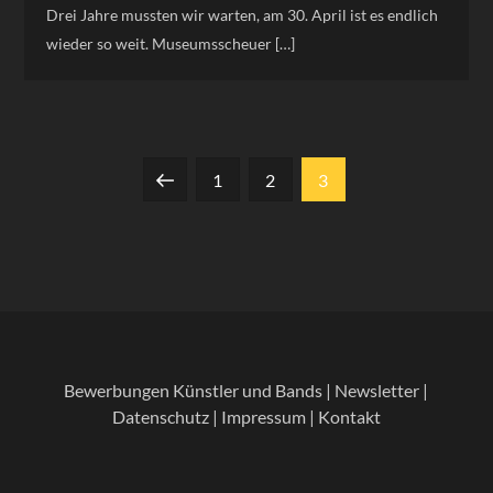
Drei Jahre mussten wir warten, am 30. April ist es endlich
wieder so weit. Museumsscheuer […]
Seitennummerierung
Previous
Page
Page
Page
1
2
3
der
page
Beiträge
Bewerbungen Künstler und Bands
|
Newsletter
|
Datenschutz
|
Impressum
|
Kontakt