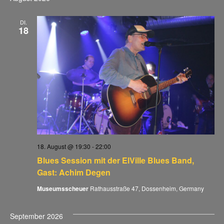
DI.
18
18. August @ 19:30
-
22:00
Blues Session mit der ElVille Blues Band,
Gast: Achim Degen
Museumsscheuer
Rathausstraße 47, Dossenheim, Germany
September 2026