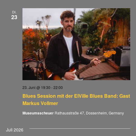
DI.
23
23. Juni @ 19:30
-
22:00
Blues Session mit der ElVille Blues Band: Gast
Markus Vollmer
Museumsscheuer
Rathausstraße 47, Dossenheim, Germany
Juli 2026