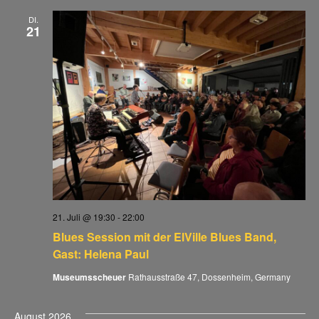
DI.
21
21. Juli @ 19:30
-
22:00
Blues Session mit der ElVille Blues Band,
Gast: Helena Paul
Museumsscheuer
Rathausstraße 47, Dossenheim, Germany
August 2026