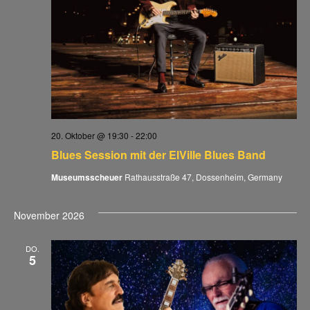
20. Oktober @ 19:30
-
22:00
Blues Session mit der ElVille Blues Band
Museumsscheuer
Rathausstraße 47, Dossenheim, Germany
November 2026
DO.
5