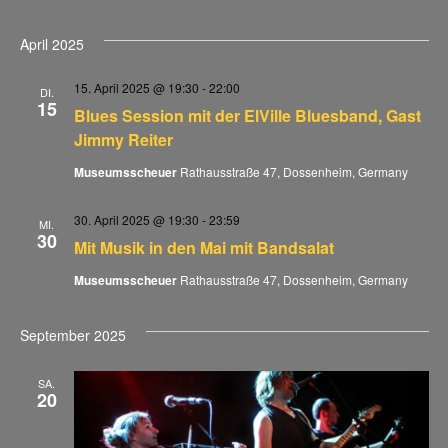
Datum
An
Na
wählen.
April 2025
Na
15. April 2025 @ 19:30
-
22:00
DI.
15
Blues Session mit der ElVille Bluesband, Gast
Jimmy Reiter
Museumsscheuer
Rathausstraße 47, Dossenheim, Germany
30. April 2025 @ 19:30
-
23:59
MI.
30
Mit Musik in den Mai mit Bandsalat
Museumsscheuer
Rathausstraße 47, Dossenheim, Germany
September 2025
SA.
20