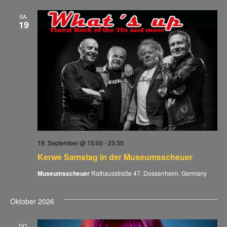
SA.
19
19. September @ 15:00
-
23:30
Kerwe Samstag in der Museumsscheuer
Museumsscheuer
Rathausstraße 47, Dossenheim, Germany
Oktober 2026
DO.